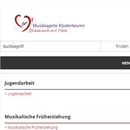
MEN
Startseite
Jugendarbeit
Über uns
Jugendarbeit
Termine
Aktuelles
Musikalische Früherziehung
Jugendarbeit
Musikalische Früherziehung