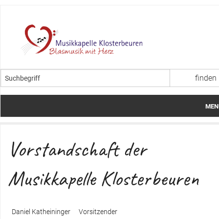
MEN
Startseite
Vorstandschaft der
Über uns
Musikkapelle Klosterbeuren
Termine
Aktuelles
Daniel Katheininger
Vorsitzender
Jugendarbeit