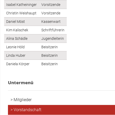
Isabel Katheininger
Vorsitzende
Förderverein
Christin Weishaupt
Vorsitzende
Kontakt
Daniel Möst
Kassenwart
Kim Kalischek
Schriftführerin
Alina Schädle
Jugendleiterin
Leonie Höld
Beisitzerin
Linda Huber
Beisitzerin
Daniela Körper
Beisitzerin
Untermenü
Mitglieder
Vorstandschaft