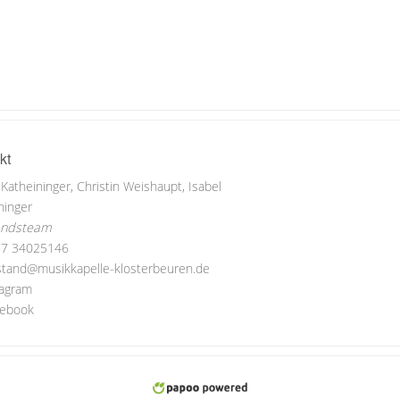
kt
 Katheininger, Christin Weishaupt, Isabel
ninger
andsteam
7 34025146
stand@musikkapelle-klosterbeuren.de
agram
cebook